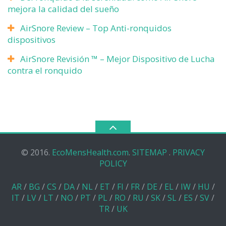
mejora la calidad del sueño
AirSnore Review – Top Anti-ronquidos
dispositivos
AirSnore Revisión ™ – Mejor Dispositivo de Lucha
contra el ronquido
© 2016.
EcoMensHealth.com
.
SITEMAP
.
PRIVACY
POLICY
AR
/
BG
/
CS
/
DA
/
NL
/
ET
/
FI
/
FR
/
DE
/
EL
/
IW
/
HU
/
IT
/
LV
/
LT
/
NO
/
PT
/
PL
/
RO
/
RU
/
SK
/
SL
/
ES
/
SV
/
TR
/
UK